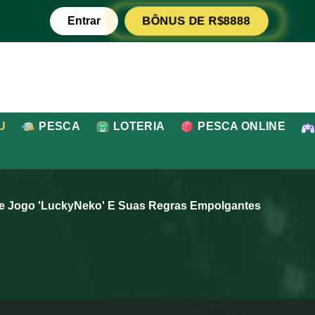
Entrar
BÔNUS DE R$8888
U
PESCA
LOTERIA
PESCA ONLINE
e Jogo 'LuckyNeko' E Suas Regras Empolgantes