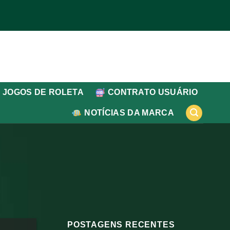
JOGOS DE ROLETA
CONTRATO USUÁRIO
NOTÍCIAS DA MARCA
POSTAGENS RECENTES