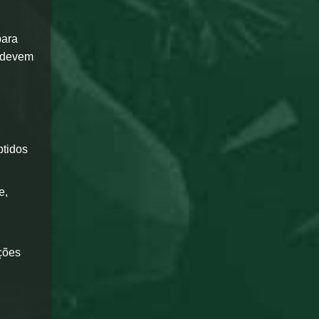
para
s devem
btidos
e,
ções