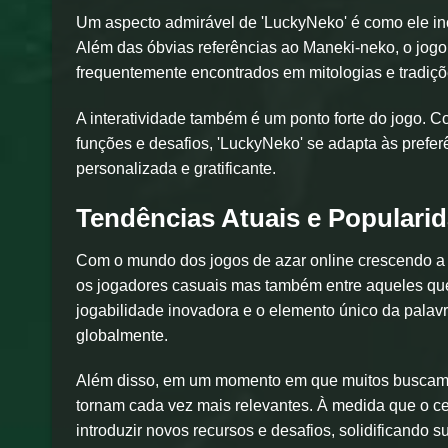
Um aspecto admirável de 'LuckyNeko' é como ele inc
Além das óbvias referências ao Maneki-neko, o jogo
frequentemente encontrados em mitologias e tradiçõe
A interatividade também é um ponto forte do jogo. 
funções e desafios, 'LuckyNeko' se adapta às prefe
personalizada e gratificante.
Tendências Atuais e Populari
Com o mundo dos jogos de azar online crescendo a 
os jogadores casuais mas também entre aqueles que
jogabilidade inovadora e o elemento único da palavr
globalmente.
Além disso, em um momento em que muitos buscam e
tornam cada vez mais relevantes. À medida que o ce
introduzir novos recursos e desafios, solidificando 