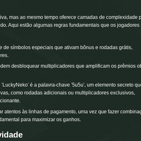
tuitiva, mas ao mesmo tempo oferece camadas de complexidade 
ndo. Aqui estão algumas regras fundamentais que os jogadore
e de símbolos especiais que ativam bônus e rodadas grátis,
res.
odem desbloquear multiplicadores que amplificam os prêmios o
 'LuckyNeko' é a palavra-chave '5u5u', um elemento secreto qu
ivas, como rodadas adicionais ou multiplicadores exclusivos,
cionante.
r atentos às linhas de pagamento, uma vez que fazer combina
undamental para maximizar os ganhos.
vidade