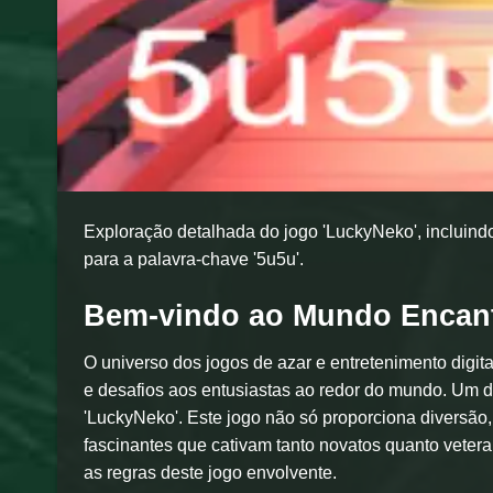
Exploração detalhada do jogo 'LuckyNeko', incluind
para a palavra-chave '5u5u'.
Bem-vindo ao Mundo Encan
O universo dos jogos de azar e entretenimento digita
e desafios aos entusiastas ao redor do mundo. Um d
'LuckyNeko'. Este jogo não só proporciona diversão
fascinantes que cativam tanto novatos quanto vetera
as regras deste jogo envolvente.