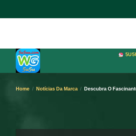
Ir
para
o
conteúdo
5U5
Home
/
Notícias Da Marca
/
Descubra O Fascinant