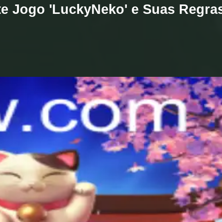
te Jogo 'LuckyNeko' e Suas Regra