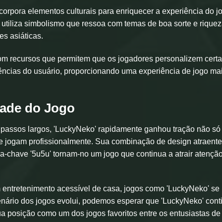
orpora elementos culturais para enriquecer a experiência do j
 utiliza simbolismo que ressoa com temas de boa sorte e riquez
s asiáticas.
Com recursos que permitem que os jogadores personalizem cert
rências do usuário, proporcionando uma experiência de jogo ma
dade do Jogo
passos largos, 'LuckyNeko' rapidamente ganhou tração não só 
 jogam profissionalmente. Sua combinação de design atraente
a-chave '5u5u' tornam-no um jogo que continua a atrair atençã
ntretenimento acessível de casa, jogos como 'LuckyNeko' se
nário dos jogos evolui, podemos esperar que 'LuckyNeko' cont
sua posição como um dos jogos favoritos entre os entusiastas de