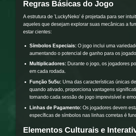
Regras Básicas do Jogo
A estrutura de 'LuckyNeko' é projetada para ser in
aqueles que desejam explorar suas mecânicas a fu
estar cientes:
Símbolos Especiais:
O jogo inclui uma variedad
aumentando o potencial de ganho para os jogado
Multiplicadores:
Durante o jogo, os jogadores p
em cada rodada.
Função 5u5u:
Uma das características únicas de
quando ativado, proporciona vantagens significat
tornando cada sessão de jogo imprevisível e emo
Linhas de Pagamento:
Os jogadores devem esta
específicas de símbolos nas linhas corretas é f
Elementos Culturais e Interati