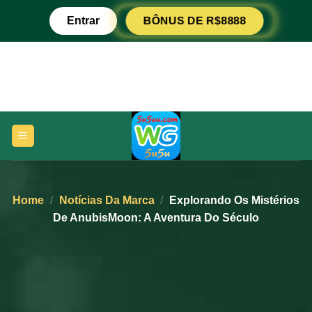
Ir
Entrar
BÔNUS DE R$8888
para
o
conteúdo
Home
/
Notícias Da Marca
/
Explorando Os Mistérios
De AnubisMoon: A Aventura Do Século