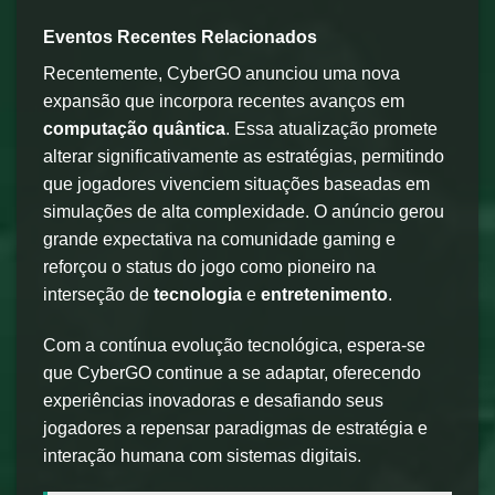
Eventos Recentes Relacionados
Recentemente, CyberGO anunciou uma nova
expansão que incorpora recentes avanços em
computação quântica
. Essa atualização promete
alterar significativamente as estratégias, permitindo
que jogadores vivenciem situações baseadas em
simulações de alta complexidade. O anúncio gerou
grande expectativa na comunidade gaming e
reforçou o status do jogo como pioneiro na
interseção de
tecnologia
e
entretenimento
.
Com a contínua evolução tecnológica, espera-se
que CyberGO continue a se adaptar, oferecendo
experiências inovadoras e desafiando seus
jogadores a repensar paradigmas de estratégia e
interação humana com sistemas digitais.