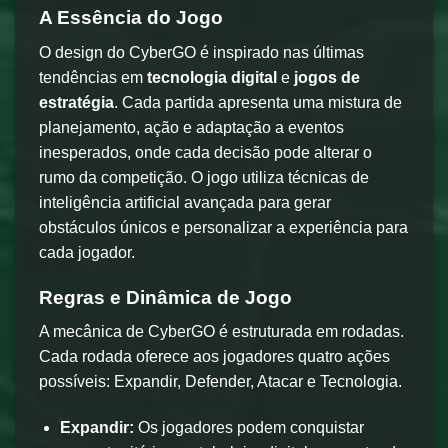
A Essência do Jogo
O design do CyberGO é inspirado nas últimas
tendências em
tecnologia digital
e
jogos de
estratégia
. Cada partida apresenta uma mistura de
planejamento, ação e adaptação a eventos
inesperados, onde cada decisão pode alterar o
rumo da competição. O jogo utiliza técnicas de
inteligência artificial avançada para gerar
obstáculos únicos e personalizar a experiência para
cada jogador.
Regras e Dinâmica de Jogo
A mecânica de CyberGO é estruturada em rodadas.
Cada rodada oferece aos jogadores quatro ações
possíveis: Expandir, Defender, Atacar e Tecnologia.
Expandir:
Os jogadores podem conquistar