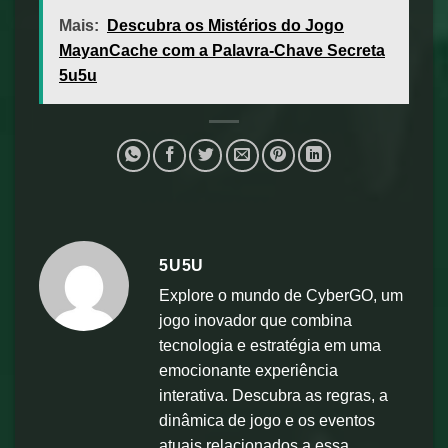
Mais:
Descubra os Mistérios do Jogo
MayanCache com a Palavra-Chave Secreta
5u5u
5U5U
Explore o mundo de CyberGO, um
jogo inovador que combina
tecnologia e estratégia em uma
emocionante experiência
interativa. Descubra as regras, a
dinâmica de jogo e os eventos
atuais relacionados a essa