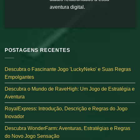
aventura digital.
POSTAGENS RECENTES
Descubra o Fascinante Jogo 'LuckyNeko' e Suas Regras
Empolgantes
Descubra o Mundo de RaveHigh: Um Jogo de Estratégia e
Aventura
RoyalExpress: Introdução, Descrição e Regras do Jogo
Inovador
Descubra WonderFarm: Aventuras, Estratégias e Regras
do Novo Jogo Sensação