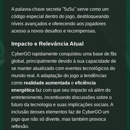
A palavra-chave secreta "5u5u" serve como um
código especial dentro do jogo, desbloqueando
níveis avançados e oferecendo aos jogadores
acesso a novos desafios e recompensas.
Impacto e Relevância Atual
CyberGO rapidamente conquistou uma base de fãs
global, principalmente devido à sua capacidade de
se manter atualizado com eventos tecnológicos do
mundo real. A adaptação do jogo a tendências
como
realidade aumentada
e
eficiência
energética
faz com que seu impacto vá além do
entretenimento, incentivando discussões sobre o
futuro da tecnologia e suas implicações sociais. A
inclusão desses elementos faz de CyberGO um
jogo que não só diverte, mas também provoca
reflexão.