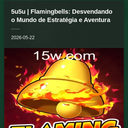
5u5u | Flamingbells: Desvendando
o Mundo de Estratégia e Aventura
2026-05-22