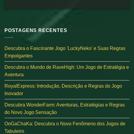
POSTAGENS RECENTES
Descubra o Fascinante Jogo 'LuckyNeko' e Suas Regras
Empolgantes
Descubra o Mundo de RaveHigh: Um Jogo de Estratégia e
Aventura
RoyalExpress: Introdução, Descrição e Regras do Jogo
Inovador
Descubra WonderFarm: Aventuras, Estratégias e Regras
do Novo Jogo Sensação
OoGaChaKa: Descubra o Novo Fenômeno dos Jogos de
Tabuleiro