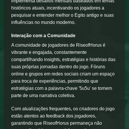
implementa desafios mensais baseados em temas
históricos atuais, incentivando os jogadores a
pesquisar e entender melhor o Egito antigo e suas
influências no mundo moderno.
Interação com a Comunidade
A comunidade de jogadores de RiseofHorus é
vibrante e engajada, constantemente
compartilhando insights, estratégias e histórias das
suas próprias jornadas dentro do jogo. Fóruns
online e grupos em redes sociais criam um espaço
para troca de experiências, permitindo que
estratégias com a palavra-chave '5u5u' se tornem
parte de uma narrativa coletiva.
Com atualizações frequentes, os criadores do jogo
estão atentos ao feedback dos jogadores,
garantindo que RiseofHorus permaneça não