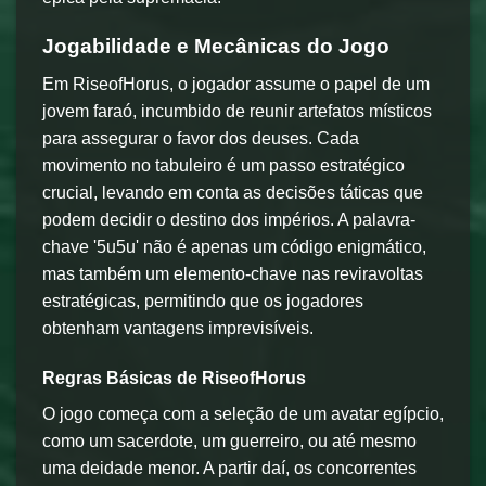
Jogabilidade e Mecânicas do Jogo
Em RiseofHorus, o jogador assume o papel de um
jovem faraó, incumbido de reunir artefatos místicos
para assegurar o favor dos deuses. Cada
movimento no tabuleiro é um passo estratégico
crucial, levando em conta as decisões táticas que
podem decidir o destino dos impérios. A palavra-
chave '5u5u' não é apenas um código enigmático,
mas também um elemento-chave nas reviravoltas
estratégicas, permitindo que os jogadores
obtenham vantagens imprevisíveis.
Regras Básicas de RiseofHorus
O jogo começa com a seleção de um avatar egípcio,
como um sacerdote, um guerreiro, ou até mesmo
uma deidade menor. A partir daí, os concorrentes